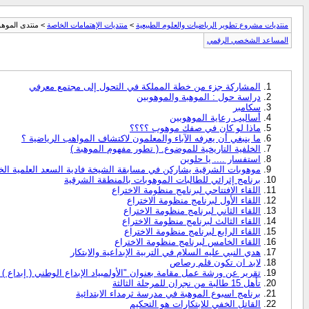
منتديات مشروع تطوير الرياضيات والعلوم الطبيعية
>
منتديات الإهتمامات الخاصة
> منتدى الموهو
المساعد الشخصي الرقمي
المشاركة جزء من خطة المملكة في التحول إلى مجتمع معرفي
دراسة حول : الموهبة والموهوبين
سكامبر
أساليب رعاية الموهوبين
ماذا لو كان في صفك موهوب ؟؟؟؟
ما ينبغي أن يعرفه الآباء والمعلمون لاكتشاف المواهب الرياضية ؟
الخلفية التاريخية للموضوع. ( تطور مفهوم الموهبة )
استفسار .... يا حلوين
موهوبات الشرقية يشاركن في مسابقة الشيخة فادية السعد العلمية الخل
برنامج إثرائي للطالبات الموهوبات بالمنطقة الشرقية
اللقاء الافتتاحي لبرنامج منظومة الاختراع
اللقاء الأول لبرنامج منظومة الاختراع
اللقاء الثاني لبرنامج منظومة الاختراع
اللقاء الثالث لبرنامج منظومة الاختراع
اللقاء الرابع لبرنامج منظومة الاختراع
اللقاء الخامس لبرنامج منظومة الاختراع
هدي النبي عليه السلام في التربية الإبداعية والابتكار
لابد ان تكون قلم رصاص
تقرير عن ورشة عمل مقامة بعنوان "الأولمبياد الإبداع الوطني ( إبداع ) 
تأهل 15 طالبة من نجران للمرحلة الثالثة
برنامج اسبوع الموهبة في مدرسة ثرمداء الابتدائية
القاتل الخفي للابتكارات هو التحكيم